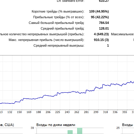
LR Standard Error:
610.27
Короткие трейды (% выигравших):
109 (44.95%)
Прибыльные трейды (% от всех):
95 (42.22%)
Самый большой прибыльный трейд:
784.54
Средний прибыльный трейд:
128.01
ьное количество непрерывных выигрышей (прибыль):
4 (649.23)
Максимальное 
Макс. непрерывная прибыль (число выигрышей):
910.15 (3)
Средний непрерывный выигрыш:
1