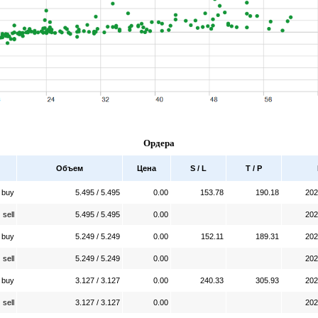
Ордера
Объем
Цена
S / L
T / P
buy
5.495 / 5.495
0.00
153.78
190.18
202
sell
5.495 / 5.495
0.00
202
buy
5.249 / 5.249
0.00
152.11
189.31
202
sell
5.249 / 5.249
0.00
202
buy
3.127 / 3.127
0.00
240.33
305.93
202
sell
3.127 / 3.127
0.00
202