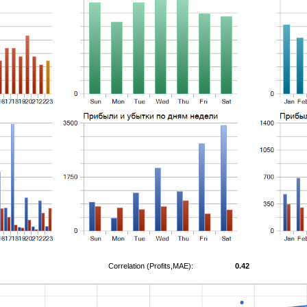
Correlation (Profits,MAE):
0.42