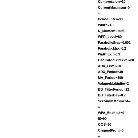
Compression=10
CurrentMaximum=0
=
PeriodEnter=90
Width=1.1
N_Momentum=5
WPR_Level=80
ParabolicStep=0.002
ParabolicMax=0.2
WidthExit=0.9
OscillatorExitLevel=80
ADX_Level=30
ADX_Period=30
MA_Period=100
VolumeMultiplier=2
BB_FilterPeriod=12
BB_FilterDev=0.7
SecondInstrument=
=
WFA_Enabled=0
IS=90
OOS=30
OriginalProfit=0
=