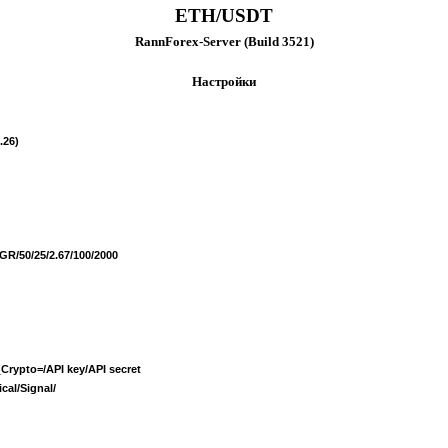
ETH/USDT
RannForex-Server (Build 3521)
Настройки
.26)
/50/25/2.67/100/2000
rypto=/API key/API secret
al/Signal/