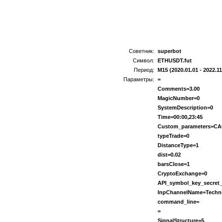
Советник:
superbot
Символ:
ETHUSDT.fut
Период:
M15 (2020.01.01 - 2022.11
Параметры:
=
Comments=3.00
MagicNumber=0
SystemDescription=0
Time=00:00,23:45
Custom_parameters=CAGR
typeTrade=0
DistanceType=1
dist=0.02
barsClose=1
CryptoExchange=0
API_symbol_key_secret_C
InpChannelName=Technic
command_line=
=
SignalStructure=5