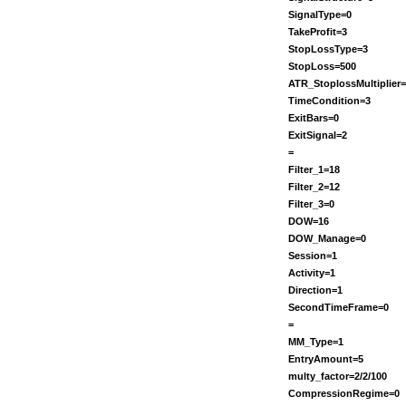
SignalType=0
TakeProfit=3
StopLossType=3
StopLoss=500
ATR_StoplossMultiplier=
TimeCondition=3
ExitBars=0
ExitSignal=2
=
Filter_1=18
Filter_2=12
Filter_3=0
DOW=16
DOW_Manage=0
Session=1
Activity=1
Direction=1
SecondTimeFrame=0
=
MM_Type=1
EntryAmount=5
multy_factor=2/2/100
CompressionRegime=0