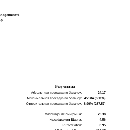
Management=1
=0
Результаты
Абсолютная просадка по балансу:
24.17
Максимальная просадка по балансу:
458.84 (6.11%)
Относительная просадка по балансу:
8.90% (287.57)
Матожидание выигрыша:
29.38
Коэффициент Шарпа:
4.56
LR Correlation:
0.95