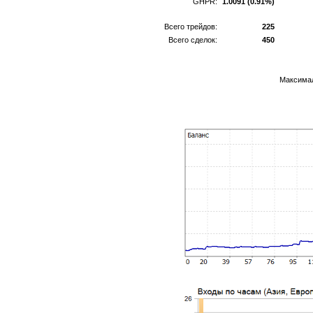
GHPR:
1.0091 (0.91%)
Всего трейдов:
225
Всего сделок:
450
Максимал