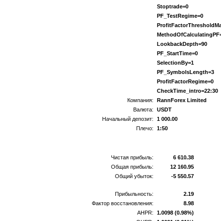
Stoptrade=0
PF_TestRegime=0
ProfitFactorThreshold
MethodOfCalculatingPF
LookbackDepth=90
PF_StartTime=0
SelectionBy=1
PF_SymbolsLength=3
ProfitFactorRegime=0
CheckTime_intro=22:30
Компания:
RannForex Limited
Валюта:
USDT
Начальный депозит:
1 000.00
Плечо:
1:50
Чистая прибыль:
6 610.38
Общая прибыль:
12 160.95
Общий убыток:
-5 550.57
Прибыльность:
2.19
Фактор восстановления:
8.98
AHPR:
1.0098 (0.98%)